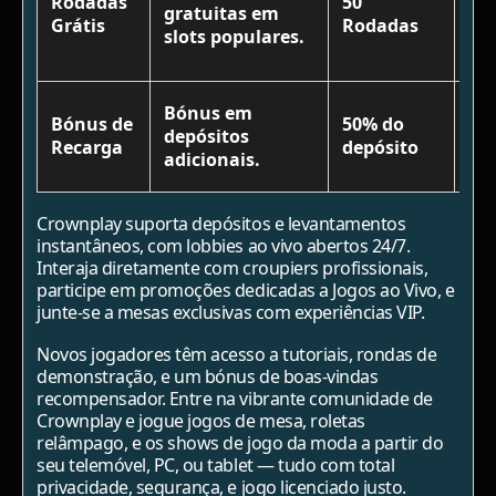
Rodadas
50
at
gratuitas em
Grátis
Rodadas
se
slots populares.
pr
Bónus em
Di
Bónus de
50% do
depósitos
um
Recarga
depósito
adicionais.
se
Crownplay suporta depósitos e levantamentos
instantâneos, com lobbies ao vivo abertos 24/7.
Interaja diretamente com croupiers profissionais,
participe em promoções dedicadas a Jogos ao Vivo, e
junte-se a mesas exclusivas com experiências VIP.
Novos jogadores têm acesso a tutoriais, rondas de
demonstração, e um bónus de boas-vindas
recompensador. Entre na vibrante comunidade de
Crownplay e jogue jogos de mesa, roletas
relâmpago, e os shows de jogo da moda a partir do
seu telemóvel, PC, ou tablet — tudo com total
privacidade, segurança, e jogo licenciado justo.