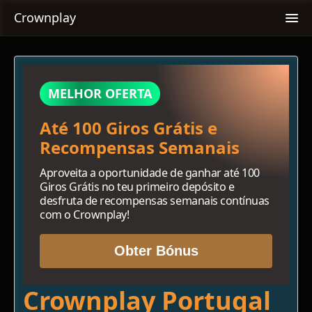
Crownplay
MELHOR OFERTA
Até 100 Giros Grátis e
Recompensas Semanais
Aproveita a oportunidade de ganhar até 100
Giros Grátis no teu primeiro depósito e
desfruta de recompensas semanais contínuas
com o Crownplay!
Obter Bónus
Crownplay Portugal