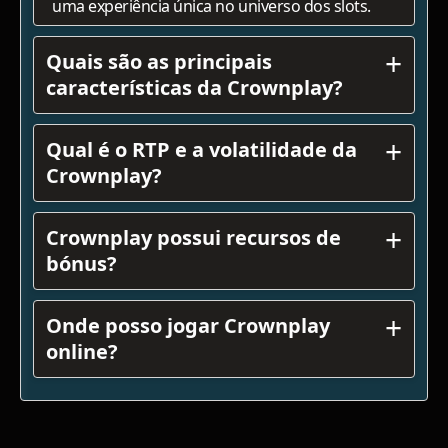
uma experiência única no universo dos slots.
Quais são as principais
características da Crownplay?
Qual é o RTP e a volatilidade da
Crownplay?
Crownplay possui recursos de
bónus?
Onde posso jogar Crownplay
online?