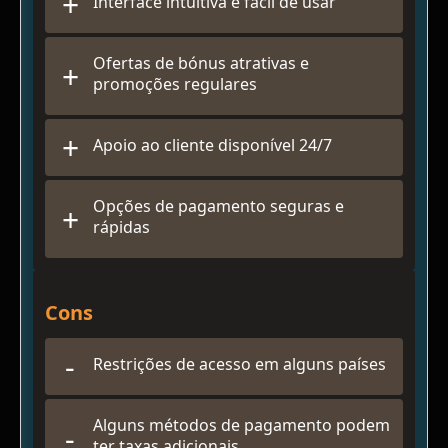
Interface intuitiva e fácil de usar
Ofertas de bónus atrativas e
promoções regulares
Apoio ao cliente disponível 24/7
Opções de pagamento seguras e
rápidas
Cons
Restrições de acesso em alguns países
Alguns métodos de pagamento podem
ter taxas adicionais