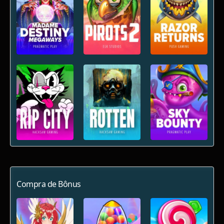
Compra de Bônus