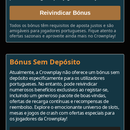
Reivindicar Bónus
Todos os bónus têm requisitos de aposta justos e são
amigáveis para jogadores portugueses. Fique atento a
ofertas sazonais e aproveite ainda mais no Crownplay!
Bónus Sem Depósito
Atualmente, a Crownplay não oferece um bónus sem
depósito especificamente para os utilizadores
portugueses. No entanto, pode reivindicar
numerosos benefícios exclusivos ao registar-se,
incluindo um generoso pacote de boas-vindas,
ofertas de recarga contínuas e recompensas de
reembolso. Explore o emocionante universo de slots,
mesas e jogos de crash com ofertas especiais para
os jogadores da Crownplay!